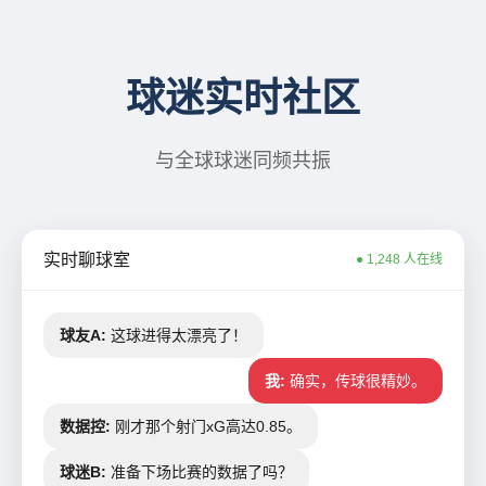
球迷实时社区
与全球球迷同频共振
实时聊球室
● 1,248 人在线
球友A:
这球进得太漂亮了！
我:
确实，传球很精妙。
数据控:
刚才那个射门xG高达0.85。
球迷B:
准备下场比赛的数据了吗？