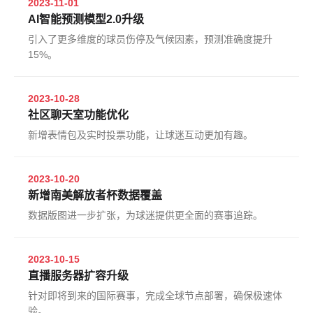
2023-11-01
AI智能预测模型2.0升级
引入了更多维度的球员伤停及气候因素，预测准确度提升
15%。
2023-10-28
社区聊天室功能优化
新增表情包及实时投票功能，让球迷互动更加有趣。
2023-10-20
新增南美解放者杯数据覆盖
数据版图进一步扩张，为球迷提供更全面的赛事追踪。
2023-10-15
直播服务器扩容升级
针对即将到来的国际赛事，完成全球节点部署，确保极速体
验。