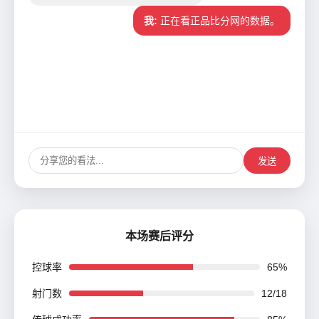
我:
正在看正品比分网的数据。
发送
本场赛后评分
控球率
65%
射门数
12/18