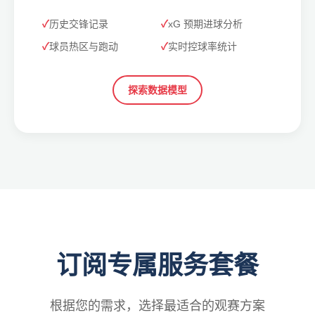
历史交锋记录
xG 预期进球分析
球员热区与跑动
实时控球率统计
探索数据模型
订阅专属服务套餐
根据您的需求，选择最适合的观赛方案