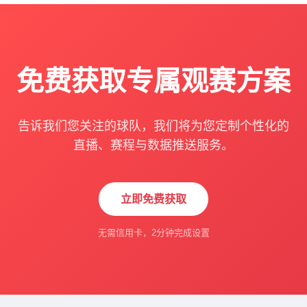
免费获取专属观赛方案
告诉我们您关注的球队，我们将为您定制个性化的
直播、赛程与数据推送服务。
立即免费获取
无需信用卡，2分钟完成设置