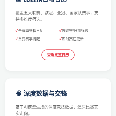
覆盖五大联赛、欧冠、亚冠、国家队赛事，支
持多维度筛选。
全赛季赛程日历
按联赛/日期筛选
重要赛事提醒
即时赛程更新
查看完整日历
🧠 深度数据与交锋
基于AI模型生成的深度竞技数据，还原比赛真
实走向。