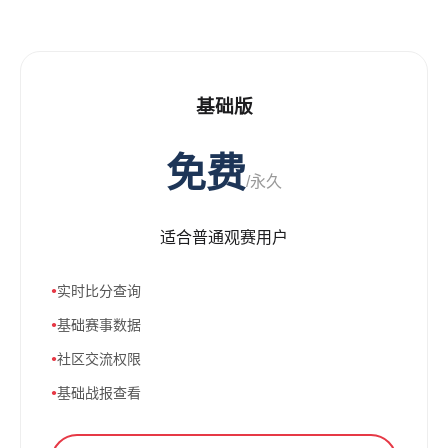
基础版
免费
/永久
适合普通观赛用户
实时比分查询
基础赛事数据
社区交流权限
基础战报查看