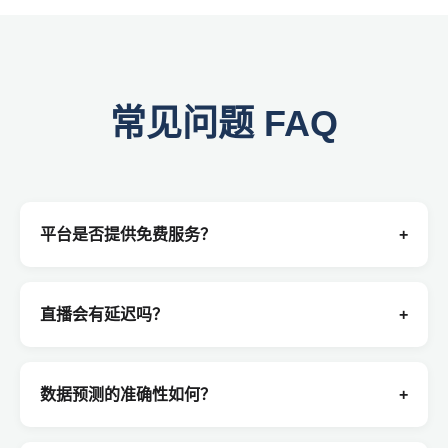
常见问题 FAQ
平台是否提供免费服务？
+
直播会有延迟吗？
+
数据预测的准确性如何？
+