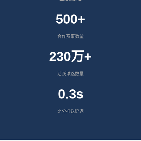
500+
合作赛事数量
230万+
活跃球迷数量
0.3s
比分推送延迟