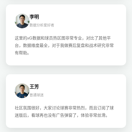
李明
数据分析爱好者
这里的xG数据和球员热区图非常专业，对比了其他平
台，数据维度最全，对于我做赛后复盘和战术研究非常
有帮助。
王芳
普通球迷
社区氛围很好，大家讨论球赛非常热烈，而且订阅了球
迷版后，看球再也没有广告弹窗了，体验非常丝滑。