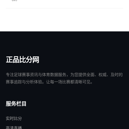
正品比分网
专注足球赛事资讯与体育数据服务，为您提供全面、权威、及时的
赛事追踪与分析体验。让每一场比赛都清晰可见。
服务栏目
实时比分
高清直播