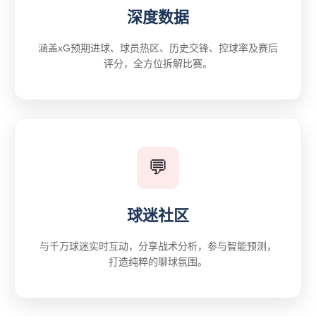
深度数据
涵盖xG预期进球、球员热区、历史交锋、控球率及赛后
评分，全方位拆解比赛。
💬
球迷社区
与千万球迷实时互动，分享战术分析，参与智能预测，
打造纯粹的聊球氛围。