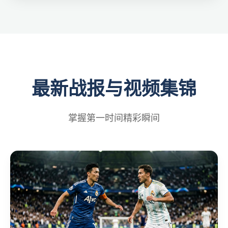
最新战报与视频集锦
掌握第一时间精彩瞬间