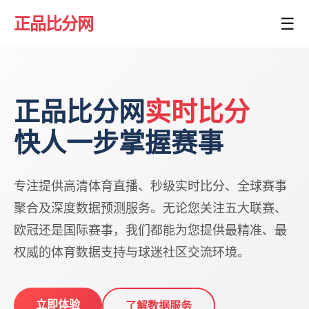
正品比分网
☰
正品比分网
实时比分
快人一步掌握赛事
专注提供高清体育直播、秒级实时比分、全球赛事
聚合及深度数据预测服务。无论您关注五大联赛、
欧冠还是国际赛事，我们都能为您提供最精准、最
权威的体育数据支持与球迷社区交流环境。
立即体验
了解数据服务