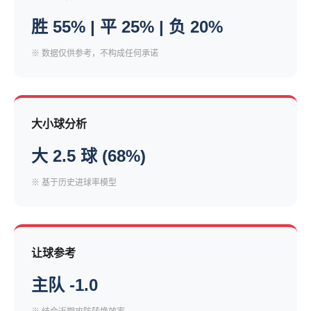
胜 55% | 平 25% | 负 20%
※ 数据仅供参考，不构成任何承诺
大小球分析
大 2.5 球 (68%)
※ 基于历史进球率模型
让球参考
主队 -1.0