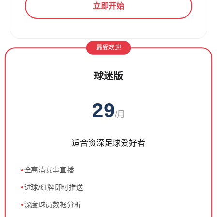
立即开始
最受欢迎
球迷版
29
/月
适合资深足球爱好者
全高清赛事直播
进球/红牌即时推送
深度球员数据分析