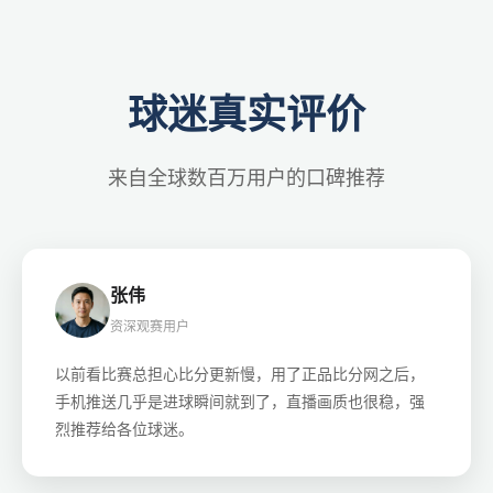
球迷真实评价
来自全球数百万用户的口碑推荐
张伟
资深观赛用户
以前看比赛总担心比分更新慢，用了正品比分网之后，
手机推送几乎是进球瞬间就到了，直播画质也很稳，强
烈推荐给各位球迷。