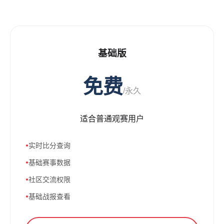
基础版
免费
/永久
适合普通观赛用户
实时比分查询
基础赛事数据
社区交流权限
基础战报查看