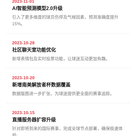
2023-11-01
AI智能预测模型2.0升级
引入了更多维度的球员伤停及气候因素，预测准确度提升
15%。
2023-10-28
社区聊天室功能优化
新增表情包及实时投票功能，让球迷互动更加有趣。
2023-10-20
新增南美解放者杯数据覆盖
数据版图进一步扩张，为球迷提供更全面的赛事追踪。
2023-10-15
直播服务器扩容升级
针对即将到来的国际赛事，完成全球节点部署，确保极速体
验。