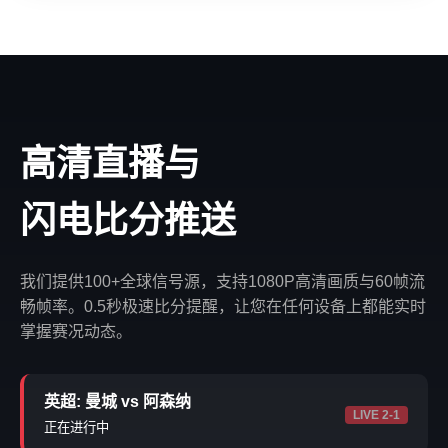
高清直播与
闪电比分推送
我们提供100+全球信号源，支持1080P高清画质与60帧流
畅帧率。0.5秒极速比分提醒，让您在任何设备上都能实时
掌握赛况动态。
英超: 曼城 vs 阿森纳
LIVE 2-1
正在进行中