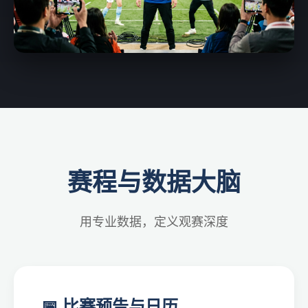
赛程与数据大脑
用专业数据，定义观赛深度
📅 比赛预告与日历