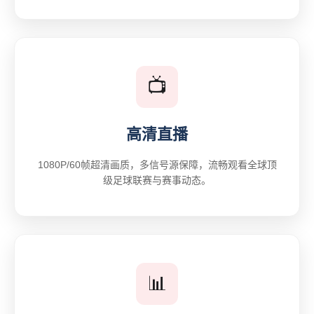
📺
高清直播
1080P/60帧超清画质，多信号源保障，流畅观看全球顶
级足球联赛与赛事动态。
📊