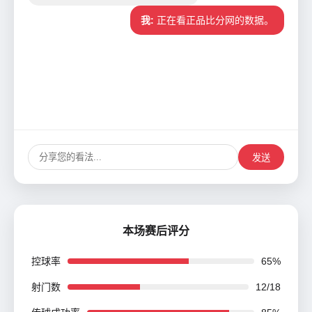
我:
正在看正品比分网的数据。
发送
本场赛后评分
控球率
65%
射门数
12/18