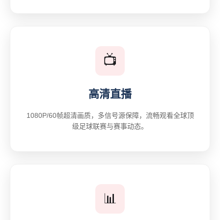
📺
高清直播
1080P/60帧超清画质，多信号源保障，流畅观看全球顶
级足球联赛与赛事动态。
📊