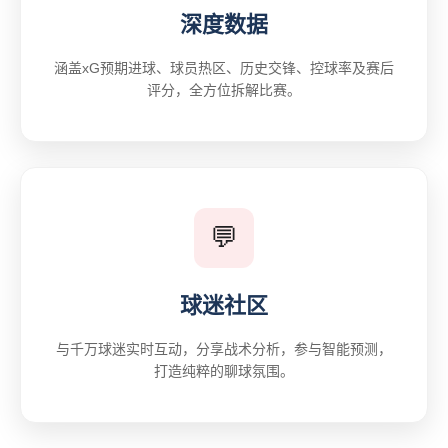
深度数据
涵盖xG预期进球、球员热区、历史交锋、控球率及赛后
评分，全方位拆解比赛。
💬
球迷社区
与千万球迷实时互动，分享战术分析，参与智能预测，
打造纯粹的聊球氛围。