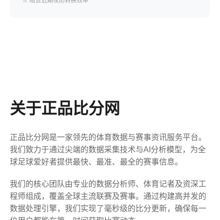
※ 结合近期攻防转换效率
关于正品比分网
正品比分网是一家领先的体育数据与赛事资讯服务平台。
我们致力于通过尖端的数据采集技术与AI分析模型，为全
球足球爱好者提供最快、最准、最全的赛事信息。
我们的核心团队由专业的数据分析师、体育记者及资深工
程师组成，覆盖全球主流联赛及赛事。通过构建高并发的
数据处理引擎，我们实现了毫秒级的比分更新，确保每一