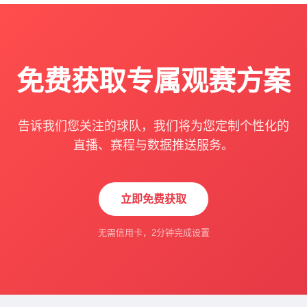
免费获取专属观赛方案
告诉我们您关注的球队，我们将为您定制个性化的
直播、赛程与数据推送服务。
立即免费获取
无需信用卡，2分钟完成设置