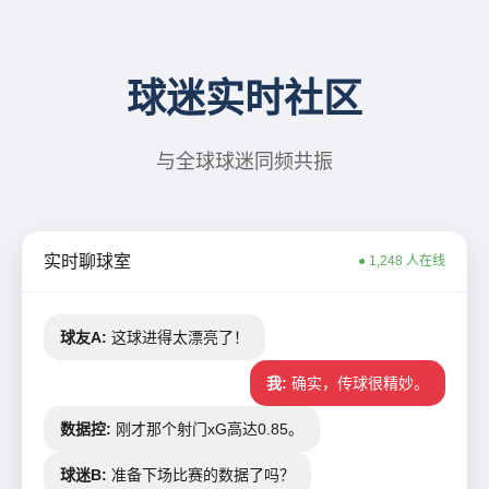
球迷实时社区
与全球球迷同频共振
实时聊球室
● 1,248 人在线
球友A:
这球进得太漂亮了！
我:
确实，传球很精妙。
数据控:
刚才那个射门xG高达0.85。
球迷B:
准备下场比赛的数据了吗？