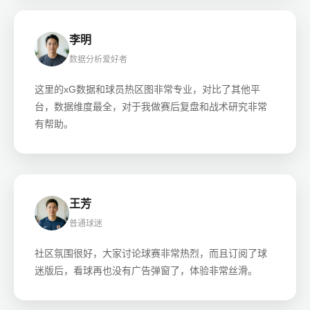
李明
数据分析爱好者
这里的xG数据和球员热区图非常专业，对比了其他平
台，数据维度最全，对于我做赛后复盘和战术研究非常
有帮助。
王芳
普通球迷
社区氛围很好，大家讨论球赛非常热烈，而且订阅了球
迷版后，看球再也没有广告弹窗了，体验非常丝滑。