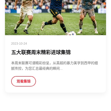
2023-10-24
五大联赛周末精彩进球集锦
本周末联赛可谓精彩纷呈，从英超的暴力美学到西甲的细
腻传控，为您汇总最经典的瞬间...
观看集锦