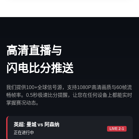
高清直播与
闪电比分推送
我们提供100+全球信号源，支持1080P高清画质与60帧流
畅帧率。0.5秒极速比分提醒，让您在任何设备上都能实时
掌握赛况动态。
英超: 曼城 vs 阿森纳
LIVE 2-1
正在进行中