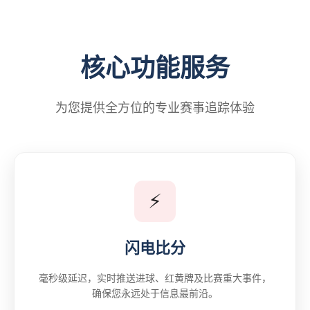
核心功能服务
为您提供全方位的专业赛事追踪体验
⚡
闪电比分
毫秒级延迟，实时推送进球、红黄牌及比赛重大事件，
确保您永远处于信息最前沿。