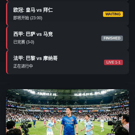
欧冠: 皇马 vs 拜仁
WAITING
即将开始 (23:00)
西甲: 巴萨 vs 马竞
FINISHED
已完赛 (3-0)
法甲: 巴黎 vs 摩纳哥
LIVE 1-1
正在进行中