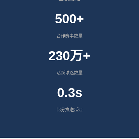
500+
合作赛事数量
230万+
活跃球迷数量
0.3s
比分推送延迟