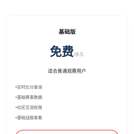
基础版
免费
/永久
适合普通观赛用户
实时比分查询
基础赛事数据
社区交流权限
基础战报查看