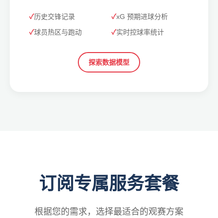
历史交锋记录
xG 预期进球分析
球员热区与跑动
实时控球率统计
探索数据模型
订阅专属服务套餐
根据您的需求，选择最适合的观赛方案