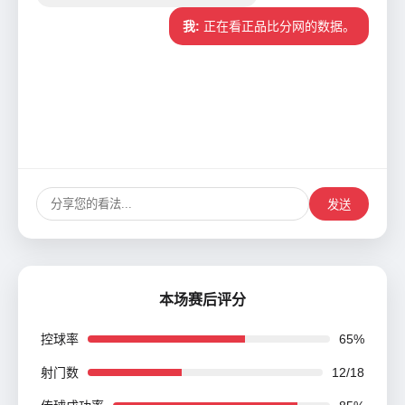
我:
正在看正品比分网的数据。
发送
本场赛后评分
控球率
65%
射门数
12/18