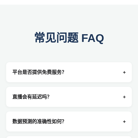
常见问题 FAQ
平台是否提供免费服务？
+
直播会有延迟吗？
+
数据预测的准确性如何？
+