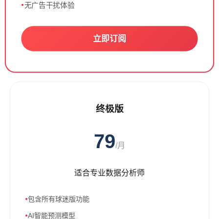
无广告干扰体验
立即订阅
终极版
79
/月
适合专业数据分析师
包含所有球迷版功能
AI智能预测模型