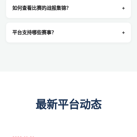
如何查看比赛的战报集锦？
+
平台支持哪些赛事？
+
最新平台动态