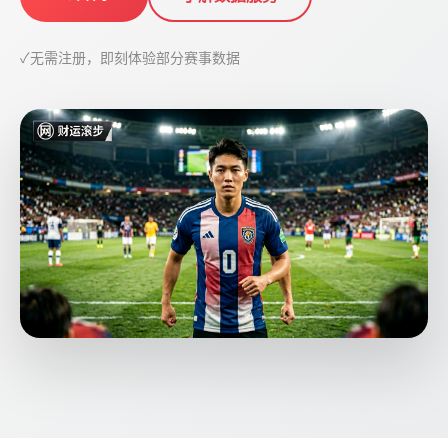
✓
无需注册，即刻体验部分赛事数据