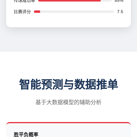
传球成功率
85%
比赛评分
7.5
智能预测与数据推单
基于大数据模型的辅助分析
胜平负概率