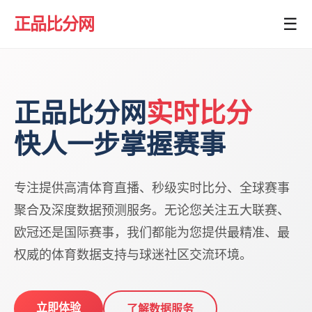
正品比分网
☰
正品比分网
实时比分
快人一步掌握赛事
专注提供高清体育直播、秒级实时比分、全球赛事
聚合及深度数据预测服务。无论您关注五大联赛、
欧冠还是国际赛事，我们都能为您提供最精准、最
权威的体育数据支持与球迷社区交流环境。
立即体验
了解数据服务