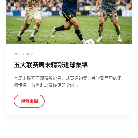
2023-10-24
五大联赛周末精彩进球集锦
本周末联赛可谓精彩纷呈，从英超的暴力美学到西甲的细
腻传控，为您汇总最经典的瞬间...
观看集锦