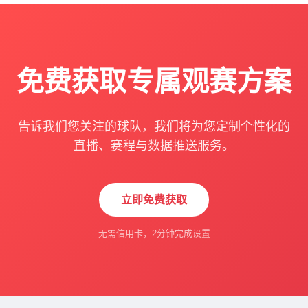
免费获取专属观赛方案
告诉我们您关注的球队，我们将为您定制个性化的
直播、赛程与数据推送服务。
立即免费获取
无需信用卡，2分钟完成设置