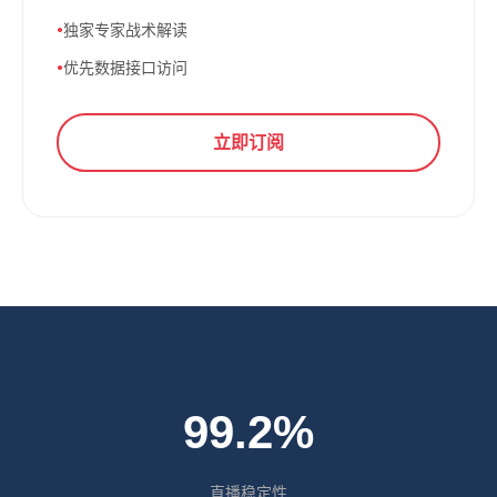
独家专家战术解读
优先数据接口访问
立即订阅
99.2%
直播稳定性