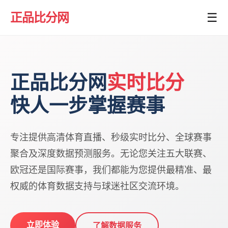
正品比分网
☰
正品比分网
实时比分
快人一步掌握赛事
专注提供高清体育直播、秒级实时比分、全球赛事
聚合及深度数据预测服务。无论您关注五大联赛、
欧冠还是国际赛事，我们都能为您提供最精准、最
权威的体育数据支持与球迷社区交流环境。
立即体验
了解数据服务