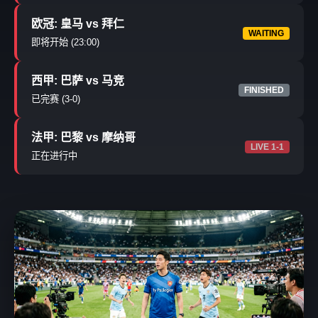
欧冠: 皇马 vs 拜仁
WAITING
即将开始 (23:00)
西甲: 巴萨 vs 马竞
FINISHED
已完赛 (3-0)
法甲: 巴黎 vs 摩纳哥
LIVE 1-1
正在进行中