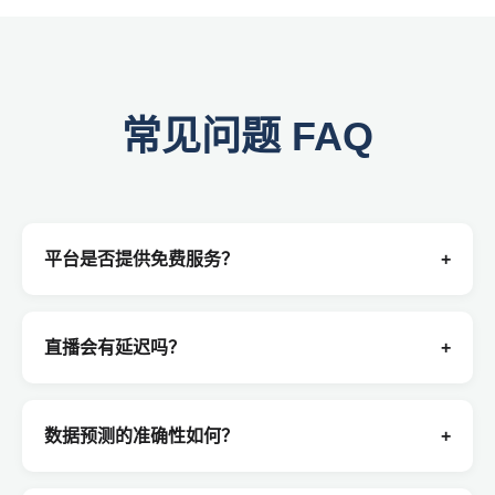
常见问题 FAQ
平台是否提供免费服务？
+
直播会有延迟吗？
+
数据预测的准确性如何？
+