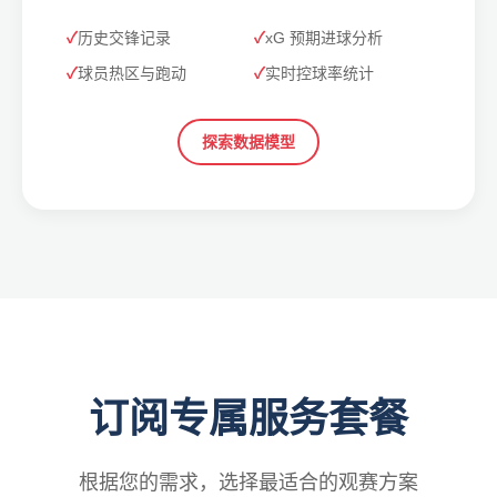
历史交锋记录
xG 预期进球分析
球员热区与跑动
实时控球率统计
探索数据模型
订阅专属服务套餐
根据您的需求，选择最适合的观赛方案