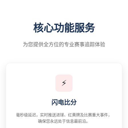
核心功能服务
为您提供全方位的专业赛事追踪体验
⚡
闪电比分
毫秒级延迟，实时推送进球、红黄牌及比赛重大事件，
确保您永远处于信息最前沿。