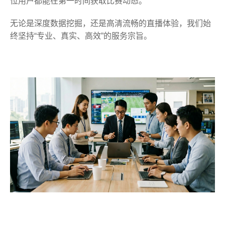
位用户都能在第一时间获取比赛动态。
无论是深度数据挖掘，还是高清流畅的直播体验，我们始
终坚持“专业、真实、高效”的服务宗旨。