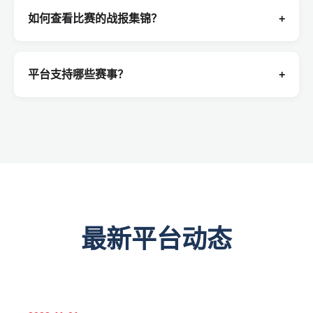
如何查看比赛的战报集锦？
+
平台支持哪些赛事？
+
最新平台动态