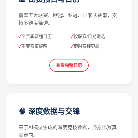
覆盖五大联赛、欧冠、亚冠、国家队赛事，支
持多维度筛选。
全赛季赛程日历
按联赛/日期筛选
重要赛事提醒
即时赛程更新
查看完整日历
🧠 深度数据与交锋
基于AI模型生成的深度竞技数据，还原比赛真
实走向。