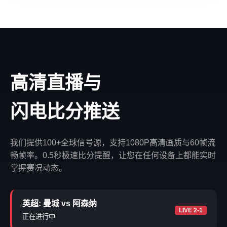
高清直播与
闪电比分推送
我们提供100+全球信号源，支持1080P高清画质与60帧流
畅帧率。0.5秒极速比分提醒，让您在任何设备上都能实时
掌握赛况动态。
英超: 曼城 vs 阿森纳
LIVE 2-1
正在进行中