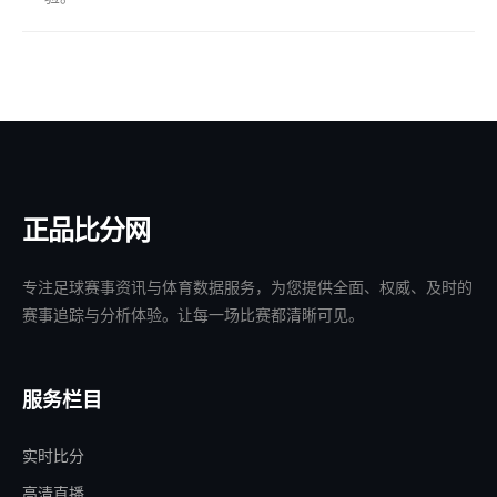
正品比分网
专注足球赛事资讯与体育数据服务，为您提供全面、权威、及时的
赛事追踪与分析体验。让每一场比赛都清晰可见。
服务栏目
实时比分
高清直播