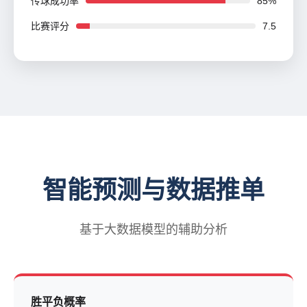
传球成功率
85%
比赛评分
7.5
智能预测与数据推单
基于大数据模型的辅助分析
胜平负概率