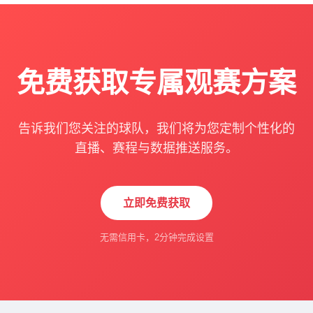
免费获取专属观赛方案
告诉我们您关注的球队，我们将为您定制个性化的
直播、赛程与数据推送服务。
立即免费获取
无需信用卡，2分钟完成设置