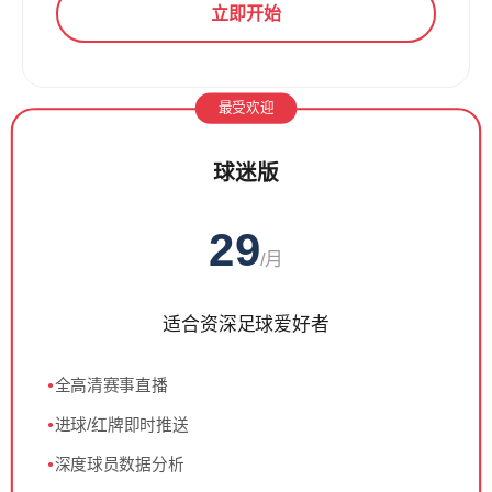
立即开始
最受欢迎
球迷版
29
/月
适合资深足球爱好者
全高清赛事直播
进球/红牌即时推送
深度球员数据分析