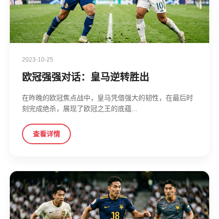
2023-10-25
欧冠强强对话：皇马逆转胜出
在昨晚的欧冠焦点战中，皇马凭借强大的韧性，在最后时
刻完成绝杀，展现了欧冠之王的底蕴...
查看详情