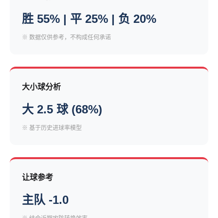
胜 55% | 平 25% | 负 20%
※ 数据仅供参考，不构成任何承诺
大小球分析
大 2.5 球 (68%)
※ 基于历史进球率模型
让球参考
主队 -1.0