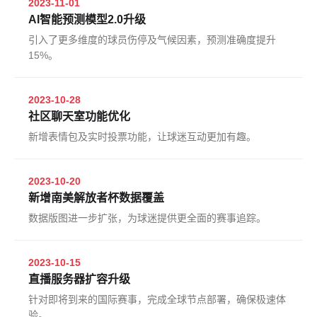
2023-11-01
AI智能预测模型2.0升级
引入了更多维度的球员伤停及气候因素，预测准确度提升
15%。
2023-10-28
社区聊天室功能优化
新增表情包及实时投票功能，让球迷互动更加有趣。
2023-10-20
新增南美解放者杯数据覆盖
数据版图进一步扩张，为球迷提供更全面的赛事追踪。
2023-10-15
直播服务器扩容升级
针对即将到来的国际赛事，完成全球节点部署，确保极速体
验。