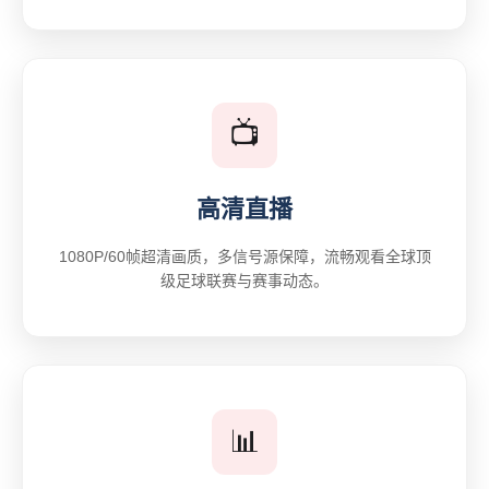
📺
高清直播
1080P/60帧超清画质，多信号源保障，流畅观看全球顶
级足球联赛与赛事动态。
📊