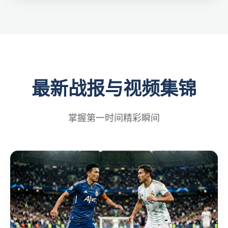
最新战报与视频集锦
掌握第一时间精彩瞬间