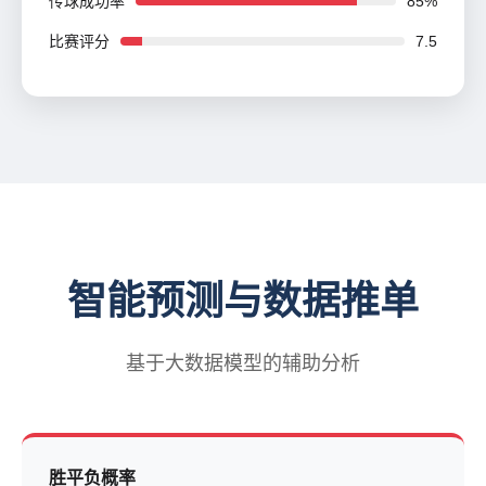
传球成功率
85%
比赛评分
7.5
智能预测与数据推单
基于大数据模型的辅助分析
胜平负概率