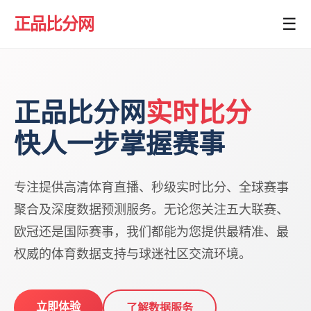
正品比分网
☰
正品比分网
实时比分
快人一步掌握赛事
专注提供高清体育直播、秒级实时比分、全球赛事
聚合及深度数据预测服务。无论您关注五大联赛、
欧冠还是国际赛事，我们都能为您提供最精准、最
权威的体育数据支持与球迷社区交流环境。
立即体验
了解数据服务