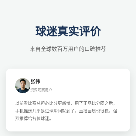
球迷真实评价
来自全球数百万用户的口碑推荐
张伟
资深观赛用户
以前看比赛总担心比分更新慢，用了正品比分网之后，
手机推送几乎是进球瞬间就到了，直播画质也很稳，强
烈推荐给各位球迷。