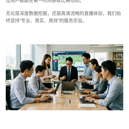
位用户都能在第一时间获取比赛动态。
无论是深度数据挖掘，还是高清流畅的直播体验，我们始
终坚持“专业、真实、高效”的服务宗旨。