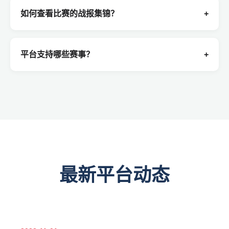
如何查看比赛的战报集锦？
+
平台支持哪些赛事？
+
最新平台动态