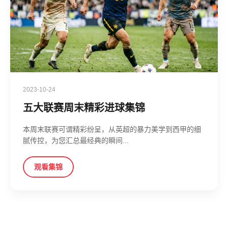
2023-10-24
五大联赛周末精彩进球集锦
本周末联赛可谓精彩纷呈，从英超的暴力美学到西甲的细
腻传控，为您汇总最经典的瞬间...
观看集锦