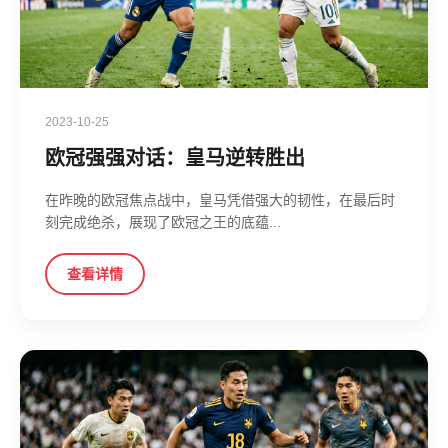
2023-10-25
欧冠强强对话：皇马逆转胜出
在昨晚的欧冠焦点战中，皇马凭借强大的韧性，在最后时
刻完成绝杀，展现了欧冠之王的底蕴...
查看详情