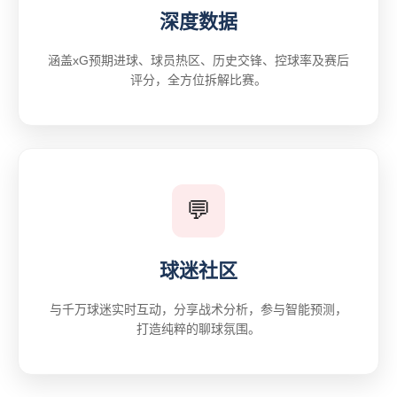
深度数据
涵盖xG预期进球、球员热区、历史交锋、控球率及赛后
评分，全方位拆解比赛。
💬
球迷社区
与千万球迷实时互动，分享战术分析，参与智能预测，
打造纯粹的聊球氛围。