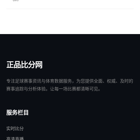
正品比分网
专注足球赛事资讯与体育数据服务，为您提供全面、权威、及时的
赛事追踪与分析体验。让每一场比赛都清晰可见。
服务栏目
实时比分
高清直播