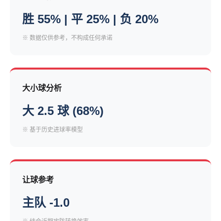
胜 55% | 平 25% | 负 20%
※ 数据仅供参考，不构成任何承诺
大小球分析
大 2.5 球 (68%)
※ 基于历史进球率模型
让球参考
主队 -1.0