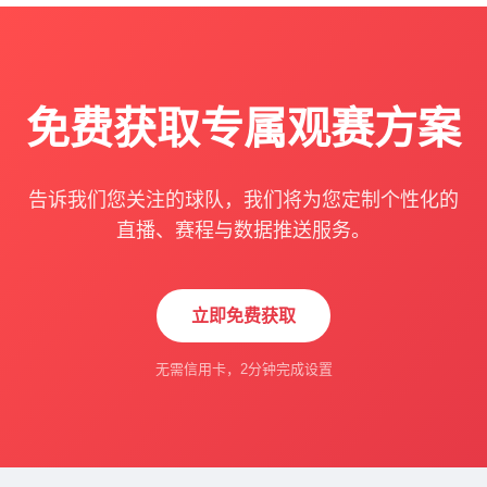
免费获取专属观赛方案
告诉我们您关注的球队，我们将为您定制个性化的
直播、赛程与数据推送服务。
立即免费获取
无需信用卡，2分钟完成设置