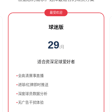
最受欢迎
球迷版
29
/月
适合资深足球爱好者
全高清赛事直播
进球/红牌即时推送
深度球员数据分析
无广告干扰体验