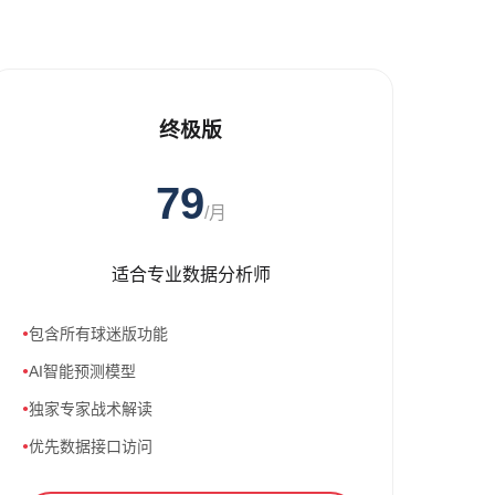
终极版
79
/月
适合专业数据分析师
包含所有球迷版功能
AI智能预测模型
独家专家战术解读
优先数据接口访问