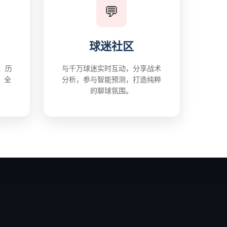
💬
球迷社区
、历
与千万球迷实时互动，分享战术
，全
分析，参与智能预测，打造纯粹
的聊球氛围。