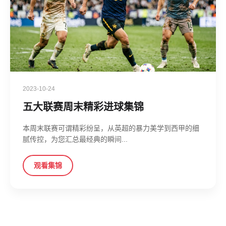
2023-10-24
五大联赛周末精彩进球集锦
本周末联赛可谓精彩纷呈，从英超的暴力美学到西甲的细
腻传控，为您汇总最经典的瞬间...
观看集锦