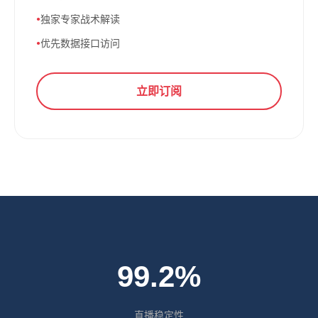
独家专家战术解读
优先数据接口访问
立即订阅
99.2%
直播稳定性