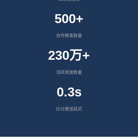
500+
合作赛事数量
230万+
活跃球迷数量
0.3s
比分推送延迟