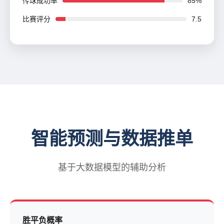
传球成功率
85%
比赛评分
7.5
智能预测与数据推单
基于大数据模型的辅助分析
胜平负概率