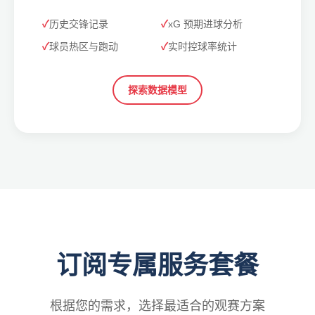
历史交锋记录
xG 预期进球分析
球员热区与跑动
实时控球率统计
探索数据模型
订阅专属服务套餐
根据您的需求，选择最适合的观赛方案