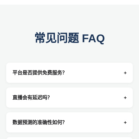
常见问题 FAQ
平台是否提供免费服务？
+
直播会有延迟吗？
+
数据预测的准确性如何？
+