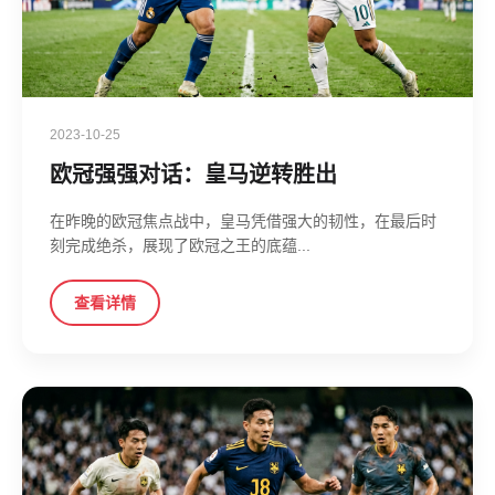
2023-10-25
欧冠强强对话：皇马逆转胜出
在昨晚的欧冠焦点战中，皇马凭借强大的韧性，在最后时
刻完成绝杀，展现了欧冠之王的底蕴...
查看详情