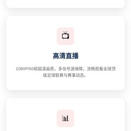
📺
高清直播
1080P/60帧超清画质，多信号源保障，流畅观看全球顶
级足球联赛与赛事动态。
📊