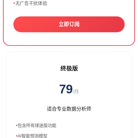
无广告干扰体验
立即订阅
终极版
79
/月
适合专业数据分析师
包含所有球迷版功能
AI智能预测模型