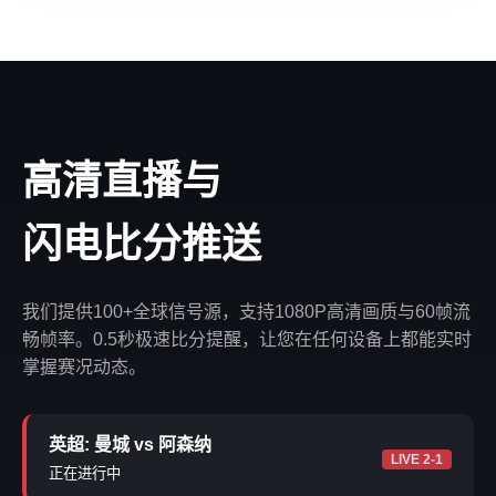
高清直播与
闪电比分推送
我们提供100+全球信号源，支持1080P高清画质与60帧流
畅帧率。0.5秒极速比分提醒，让您在任何设备上都能实时
掌握赛况动态。
英超: 曼城 vs 阿森纳
LIVE 2-1
正在进行中