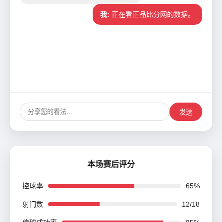
我:
正在看正品比分网的数据。
发送
本场赛后评分
控球率
65%
射门数
12/18