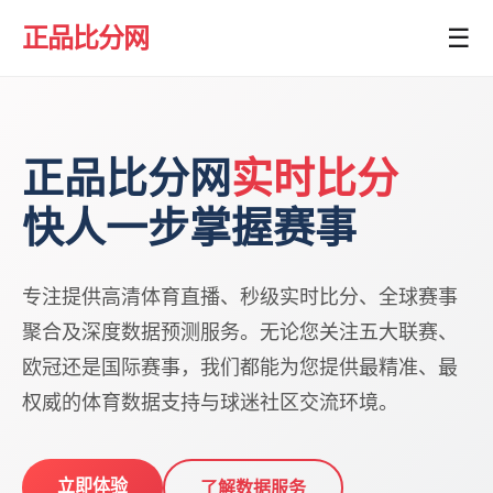
正品比分网
☰
正品比分网
实时比分
快人一步掌握赛事
专注提供高清体育直播、秒级实时比分、全球赛事
聚合及深度数据预测服务。无论您关注五大联赛、
欧冠还是国际赛事，我们都能为您提供最精准、最
权威的体育数据支持与球迷社区交流环境。
立即体验
了解数据服务