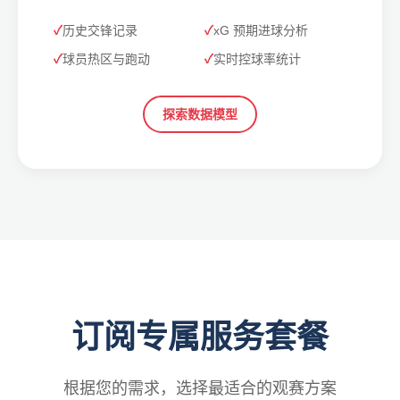
历史交锋记录
xG 预期进球分析
球员热区与跑动
实时控球率统计
探索数据模型
订阅专属服务套餐
根据您的需求，选择最适合的观赛方案