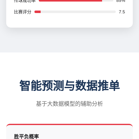
传球成功率
85%
比赛评分
7.5
智能预测与数据推单
基于大数据模型的辅助分析
胜平负概率