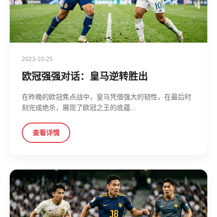
2023-10-25
欧冠强强对话：皇马逆转胜出
在昨晚的欧冠焦点战中，皇马凭借强大的韧性，在最后时
刻完成绝杀，展现了欧冠之王的底蕴...
查看详情