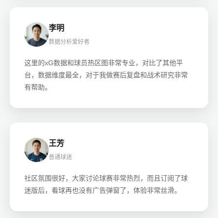
李明
数据分析爱好者
这里的xG数据和球员热区图非常专业，对比了其他平
台，数据维度最全，对于我做赛后复盘和战术研究非常
有帮助。
王芳
普通球迷
社区氛围很好，大家讨论球赛非常热烈，而且订阅了球
迷版后，看球再也没有广告弹窗了，体验非常丝滑。