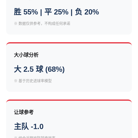
胜 55% | 平 25% | 负 20%
※ 数据仅供参考，不构成任何承诺
大小球分析
大 2.5 球 (68%)
※ 基于历史进球率模型
让球参考
主队 -1.0