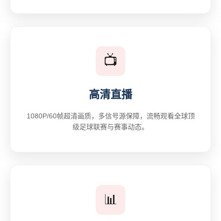
📺
高清直播
1080P/60帧超清画质，多信号源保障，流畅观看全球顶
级足球联赛与赛事动态。
📊