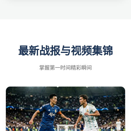
最新战报与视频集锦
掌握第一时间精彩瞬间