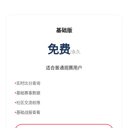
基础版
免费
/永久
适合普通观赛用户
实时比分查询
基础赛事数据
社区交流权限
基础战报查看