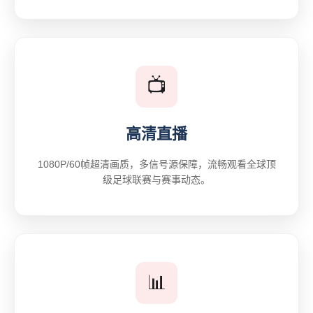
📺
高清直播
1080P/60帧超清画质，多信号源保障，流畅观看全球顶
级足球联赛与赛事动态。
📊