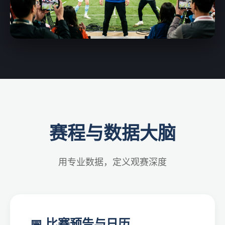
赛程与数据大脑
用专业数据，定义观赛深度
📅 比赛预告与日历