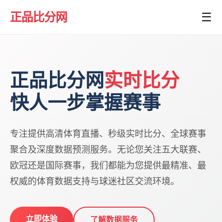
正品比分网
☰
正品比分网
实时比分
快人一步掌握赛事
专注提供高清体育直播、秒级实时比分、全球赛事
聚合及深度数据预测服务。无论您关注五大联赛、
欧冠还是国际赛事，我们都能为您提供最精准、最
权威的体育数据支持与球迷社区交流环境。
立即体验
了解数据服务