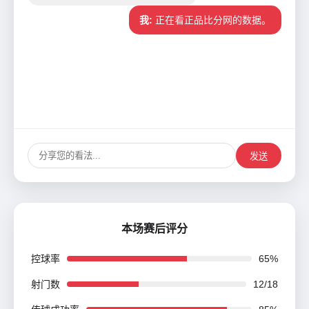
我:
正在看正品比分网的数据。
发送
本场赛后评分
控球率
65%
射门数
12/18