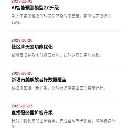
2023-11-01
AI智能预测模型2.0升级
引入了更多维度的球员伤停及气候因素，预测准确度提升
15%。
2023-10-28
社区聊天室功能优化
新增表情包及实时投票功能，让球迷互动更加有趣。
2023-10-20
新增南美解放者杯数据覆盖
数据版图进一步扩张，为球迷提供更全面的赛事追踪。
2023-10-15
直播服务器扩容升级
针对即将到来的国际赛事，完成全球节点部署，确保极速体
验。