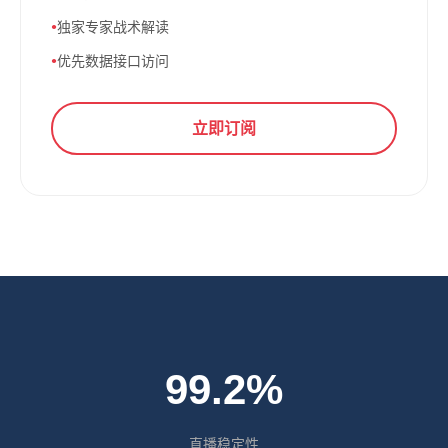
独家专家战术解读
优先数据接口访问
立即订阅
99.2%
直播稳定性