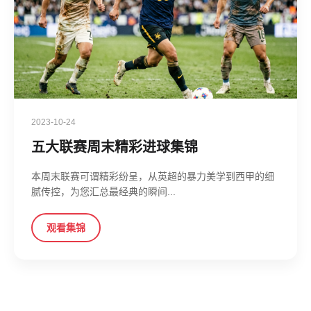
2023-10-24
五大联赛周末精彩进球集锦
本周末联赛可谓精彩纷呈，从英超的暴力美学到西甲的细
腻传控，为您汇总最经典的瞬间...
观看集锦