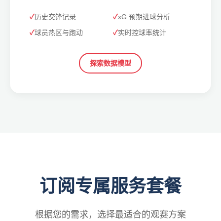
历史交锋记录
xG 预期进球分析
球员热区与跑动
实时控球率统计
探索数据模型
订阅专属服务套餐
根据您的需求，选择最适合的观赛方案