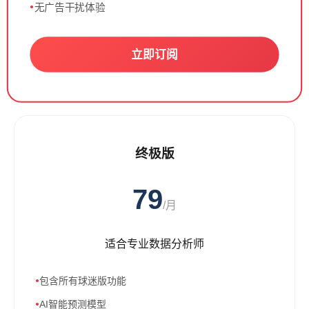
无广告干扰体验
立即订阅
终极版
79
/月
适合专业数据分析师
包含所有球迷版功能
AI智能预测模型