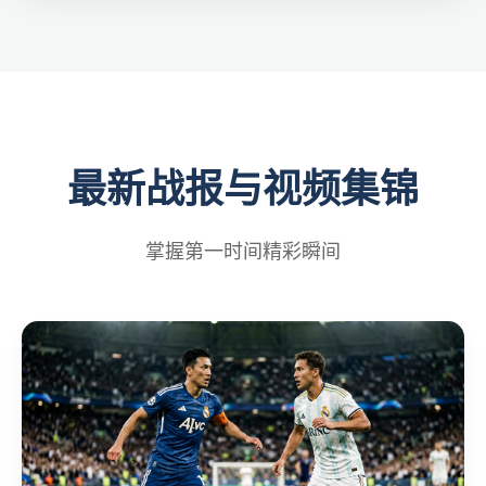
最新战报与视频集锦
掌握第一时间精彩瞬间