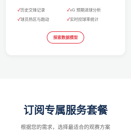
历史交锋记录
xG 预期进球分析
球员热区与跑动
实时控球率统计
探索数据模型
订阅专属服务套餐
根据您的需求，选择最适合的观赛方案