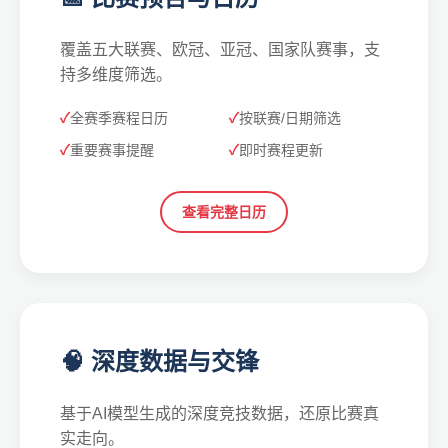
覆盖五大联赛、欧冠、亚冠、国家队赛事，支
持多维度筛选。
全赛季赛程日历
按联赛/日期筛选
重要赛事提醒
即时赛程更新
查看完整日历
🧠 深度数据与交锋
基于AI模型生成的深度竞技数据，还原比赛真
实走向。