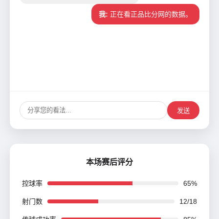
我:
正在看正品比分网的数据。
发送
本场赛后评分
控球率
65%
射门数
12/18