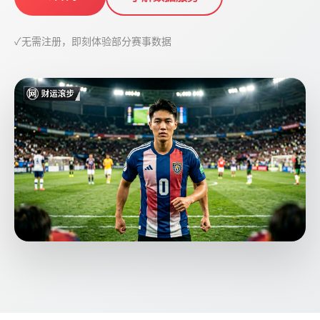
✓
无需注册，即刻体验部分赛事数据