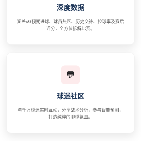
深度数据
涵盖xG预期进球、球员热区、历史交锋、控球率及赛后
评分，全方位拆解比赛。
💬
球迷社区
与千万球迷实时互动，分享战术分析，参与智能预测，
打造纯粹的聊球氛围。