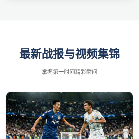
最新战报与视频集锦
掌握第一时间精彩瞬间