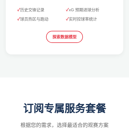
历史交锋记录
xG 预期进球分析
球员热区与跑动
实时控球率统计
探索数据模型
订阅专属服务套餐
根据您的需求，选择最适合的观赛方案