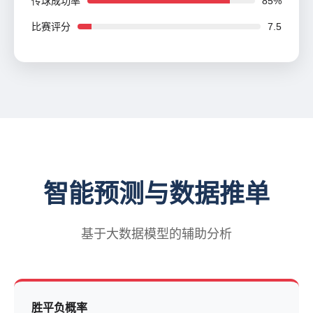
传球成功率
85%
比赛评分
7.5
智能预测与数据推单
基于大数据模型的辅助分析
胜平负概率