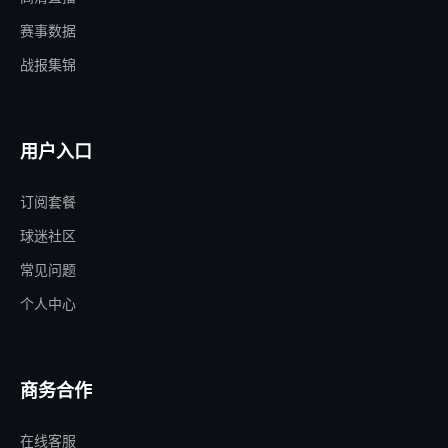
赛事数据
战报集锦
用户入口
订阅套餐
球迷社区
常见问题
个人中心
商务合作
在线客服